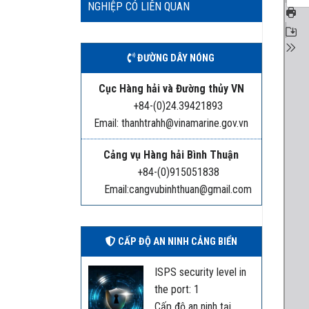
NGHIỆP CÓ LIÊN QUAN
ĐƯỜNG DÂY NÓNG
Cục Hàng hải và Đường thủy VN
+84-(0)24.39421893
Email: thanhtrahh@vinamarine.gov.vn
Cảng vụ Hàng hải Bình Thuận
+84-(0)915051838
Email:cangvubinhthuan@gmail.com
CẤP ĐỘ AN NINH CẢNG BIỂN
ISPS security level in
the port: 1
Cấp độ an ninh tại