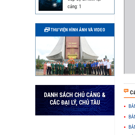
cảng: 1
THƯ VIỆN HÌNH ẢNH VÀ VIDEO
Cá
DANH SÁCH CHỦ CẢNG &
CÁC ĐẠI LÝ, CHỦ TÀU
BẢN
BẢN
BẢN