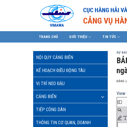
Skip
to
content
TRANG CHỦ
GIỚI THIỆU
TIN TỨC
DỰ BÁO
NỘI QUY CẢNG BIỂN
BẢN
ngà
KẾ HOẠCH ĐIỀU ĐỘNG TÀU
ĐĂNG 
VỊ TRÍ NEO ĐẬU
View 
CẢNG BIỂN
TIẾP CÔNG DÂN
THÔNG TIN CƠ QUAN, DOANH