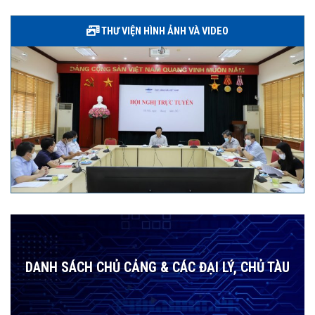
THƯ VIỆN HÌNH ẢNH VÀ VIDEO
DANH SÁCH CHỦ CẢNG & CÁC ĐẠI LÝ, CHỦ TÀU