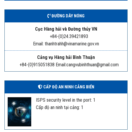
ĐƯỜNG DÂY NÓNG
Cục Hàng hải và Đường thủy VN
+84-(0)24.39421893
Email: thanhtrahh@vinamarine.gov.vn
Cảng vụ Hàng hải Bình Thuận
+84-(0)915051838 Email:cangvubinhthuan@gmail.com
CẤP ĐỘ AN NINH CẢNG BIỂN
ISPS security level in the port: 1
Cấp độ an ninh tại cảng: 1