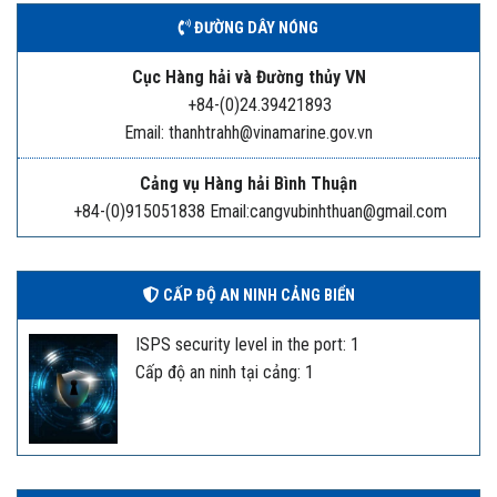
ĐƯỜNG DÂY NÓNG
Cục Hàng hải và Đường thủy VN
+84-(0)24.39421893
Email: thanhtrahh@vinamarine.gov.vn
Cảng vụ Hàng hải Bình Thuận
+84-(0)915051838 Email:cangvubinhthuan@gmail.com
CẤP ĐỘ AN NINH CẢNG BIỂN
ISPS security level in the port: 1
Cấp độ an ninh tại cảng: 1