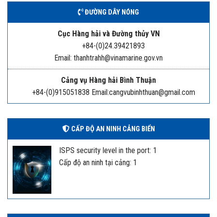
ĐƯỜNG DÂY NÓNG
Cục Hàng hải và Đường thủy VN
+84-(0)24.39421893
Email: thanhtrahh@vinamarine.gov.vn
Cảng vụ Hàng hải Bình Thuận
+84-(0)915051838 Email:cangvubinhthuan@gmail.com
CẤP ĐỘ AN NINH CẢNG BIỂN
ISPS security level in the port: 1
Cấp độ an ninh tại cảng: 1