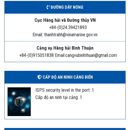
ĐƯỜNG DÂY NÓNG
Cục Hàng hải và Đường thủy VN
+84-(0)24.39421893
Email: thanhtrahh@vinamarine.gov.vn
Cảng vụ Hàng hải Bình Thuận
+84-(0)915051838 Email:cangvubinhthuan@gmail.com
CẤP ĐỘ AN NINH CẢNG BIỂN
ISPS security level in the port: 1
Cấp độ an ninh tại cảng: 1