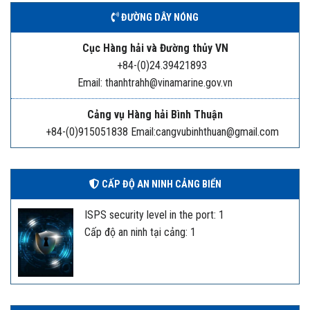
ĐƯỜNG DÂY NÓNG
Cục Hàng hải và Đường thủy VN
+84-(0)24.39421893
Email: thanhtrahh@vinamarine.gov.vn
Cảng vụ Hàng hải Bình Thuận
+84-(0)915051838 Email:cangvubinhthuan@gmail.com
CẤP ĐỘ AN NINH CẢNG BIỂN
ISPS security level in the port: 1
Cấp độ an ninh tại cảng: 1