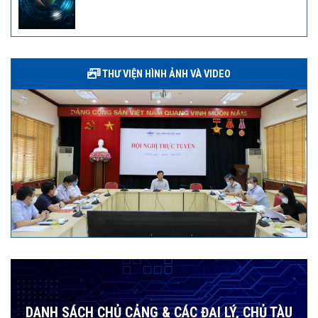
THƯ VIỆN HÌNH ẢNH VÀ VIDEO
DANH SÁCH CHỦ CẢNG & CÁC ĐẠI LÝ, CHỦ TÀU