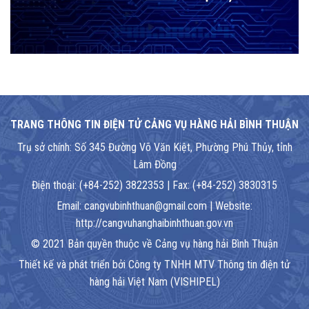
TRANG THÔNG TIN ĐIỆN TỬ CẢNG VỤ HÀNG HẢI BÌNH THUẬN
Trụ sở chính: Số 345 Đường Võ Văn Kiệt, Phường Phú Thủy, tỉnh
Lâm Đồng
Điện thoại: (+84-252) 3822353 | Fax: (+84-252) 3830315
Email: cangvubinhthuan@gmail.com | Website:
http://cangvuhanghaibinhthuan.gov.vn
© 2021 Bản quyền thuộc về Cảng vụ hàng hải Bình Thuận
Thiết kế và phát triển bởi Công ty TNHH MTV Thông tin điện tử
hàng hải Việt Nam (VISHIPEL)