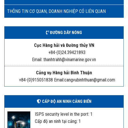
THÔNG TIN CƠ QUAN, DOANH NGHIỆP CÓ LIÊN QUAN
ĐƯỜNG DÂY NÓNG
Cục Hàng hải và Đường thủy VN
+84-(0)24.39421893
Email: thanhtrahh@vinamarine.gov.vn
Cảng vụ Hàng hải Bình Thuận
+84-(0)915051838 Email:cangvubinhthuan@gmail.com
CẤP ĐỘ AN NINH CẢNG BIỂN
ISPS security level in the port: 1
Cấp độ an ninh tại cảng: 1