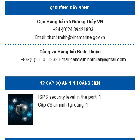
ĐƯỜNG DÂY NÓNG
Cục Hàng hải và Đường thủy VN
+84-(0)24.39421893
Email: thanhtrahh@vinamarine.gov.vn
Cảng vụ Hàng hải Bình Thuận
+84-(0)915051838 Email:cangvubinhthuan@gmail.com
CẤP ĐỘ AN NINH CẢNG BIỂN
ISPS security level in the port: 1
Cấp độ an ninh tại cảng: 1