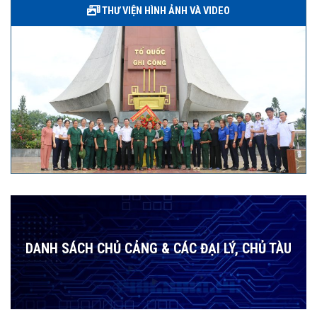
THƯ VIỆN HÌNH ẢNH VÀ VIDEO
DANH SÁCH CHỦ CẢNG & CÁC ĐẠI LÝ, CHỦ TÀU