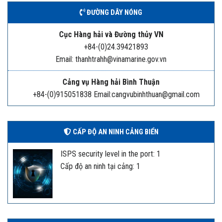
ĐƯỜNG DÂY NÓNG
Cục Hàng hải và Đường thủy VN
+84-(0)24.39421893
Email: thanhtrahh@vinamarine.gov.vn
Cảng vụ Hàng hải Bình Thuận
+84-(0)915051838 Email:cangvubinhthuan@gmail.com
CẤP ĐỘ AN NINH CẢNG BIỂN
ISPS security level in the port: 1
Cấp độ an ninh tại cảng: 1