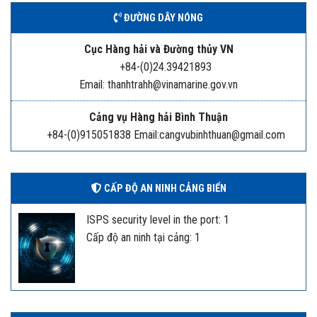
ĐƯỜNG DÂY NÓNG
Cục Hàng hải và Đường thủy VN
+84-(0)24.39421893
Email: thanhtrahh@vinamarine.gov.vn
Cảng vụ Hàng hải Bình Thuận
+84-(0)915051838 Email:cangvubinhthuan@gmail.com
CẤP ĐỘ AN NINH CẢNG BIỂN
ISPS security level in the port: 1
Cấp độ an ninh tại cảng: 1