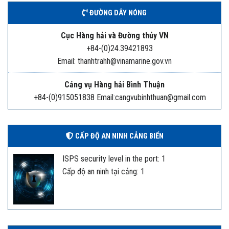
ĐƯỜNG DÂY NÓNG
Cục Hàng hải và Đường thủy VN
+84-(0)24.39421893
Email: thanhtrahh@vinamarine.gov.vn
Cảng vụ Hàng hải Bình Thuận
+84-(0)915051838 Email:cangvubinhthuan@gmail.com
CẤP ĐỘ AN NINH CẢNG BIỂN
ISPS security level in the port: 1
Cấp độ an ninh tại cảng: 1