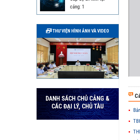
cảng: 1
THƯ VIỆN HÌNH ẢNH VÀ VIDEO
Cá
DANH SÁCH CHỦ CẢNG &
CÁC ĐẠI LÝ, CHỦ TÀU
Bản
TBH
THH