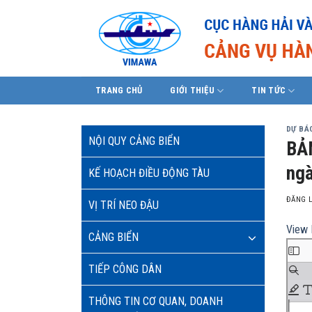
Skip
to
content
TRANG CHỦ
GIỚI THIỆU
TIN TỨC
DỰ BÁO
NỘI QUY CẢNG BIỂN
BẢN
ngà
KẾ HOẠCH ĐIỀU ĐỘNG TÀU
ĐĂNG 
VỊ TRÍ NEO ĐẬU
View 
CẢNG BIỂN
TIẾP CÔNG DÂN
THÔNG TIN CƠ QUAN, DOANH