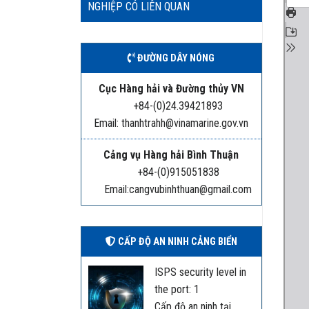
NGHIỆP CÓ LIÊN QUAN
ĐƯỜNG DÂY NÓNG
Cục Hàng hải và Đường thủy VN
+84-(0)24.39421893
Email: thanhtrahh@vinamarine.gov.vn
Cảng vụ Hàng hải Bình Thuận
+84-(0)915051838
Email:cangvubinhthuan@gmail.com
CẤP ĐỘ AN NINH CẢNG BIỂN
ISPS security level in
the port: 1
Cấp độ an ninh tại