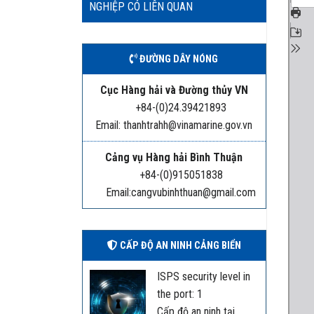
NGHIỆP CÓ LIÊN QUAN
ĐƯỜNG DÂY NÓNG
Cục Hàng hải và Đường thủy VN
+84-(0)24.39421893
Email: thanhtrahh@vinamarine.gov.vn
Cảng vụ Hàng hải Bình Thuận
+84-(0)915051838
Email:cangvubinhthuan@gmail.com
CẤP ĐỘ AN NINH CẢNG BIỂN
ISPS security level in
the port: 1
Cấp độ an ninh tại