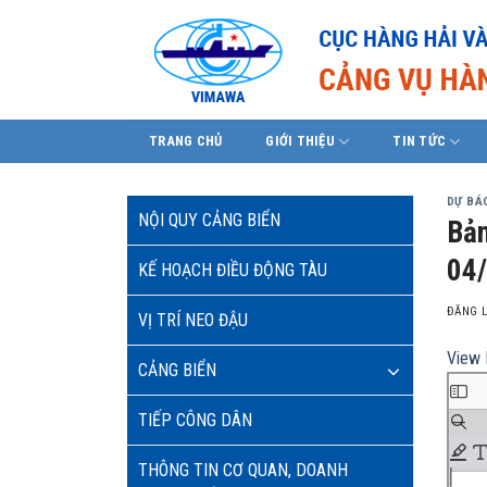
Skip
to
content
TRANG CHỦ
GIỚI THIỆU
TIN TỨC
DỰ BÁO
NỘI QUY CẢNG BIỂN
Bản
04
KẾ HOẠCH ĐIỀU ĐỘNG TÀU
ĐĂNG 
VỊ TRÍ NEO ĐẬU
View 
CẢNG BIỂN
TIẾP CÔNG DÂN
THÔNG TIN CƠ QUAN, DOANH