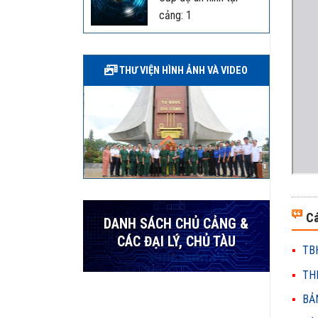
cảng: 1
THƯ VIỆN HÌNH ẢNH VÀ VIDEO
Cá
DANH SÁCH CHỦ CẢNG &
CÁC ĐẠI LÝ, CHỦ TÀU
TBH
THH
BẢN