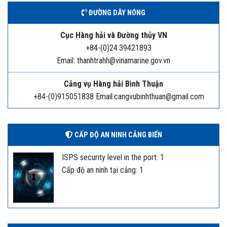
ĐƯỜNG DÂY NÓNG
Cục Hàng hải và Đường thủy VN
+84-(0)24.39421893
Email: thanhtrahh@vinamarine.gov.vn
Cảng vụ Hàng hải Bình Thuận
+84-(0)915051838 Email:cangvubinhthuan@gmail.com
CẤP ĐỘ AN NINH CẢNG BIỂN
ISPS security level in the port: 1
Cấp độ an ninh tại cảng: 1