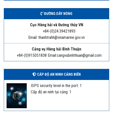
ĐƯỜNG DÂY NÓNG
Cục Hàng hải và Đường thủy VN
+84-(0)24.39421893
Email: thanhtrahh@vinamarine.gov.vn
Cảng vụ Hàng hải Bình Thuận
+84-(0)915051838 Email:cangvubinhthuan@gmail.com
CẤP ĐỘ AN NINH CẢNG BIỂN
ISPS security level in the port: 1
Cấp độ an ninh tại cảng: 1