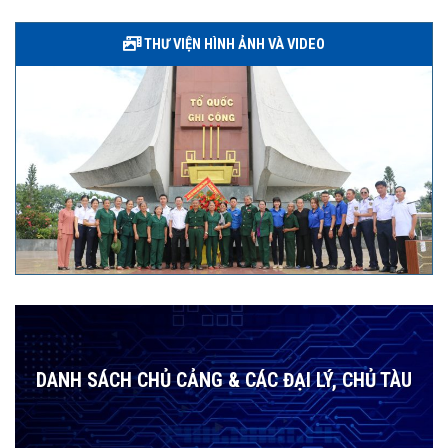
THƯ VIỆN HÌNH ẢNH VÀ VIDEO
DANH SÁCH CHỦ CẢNG & CÁC ĐẠI LÝ, CHỦ TÀU