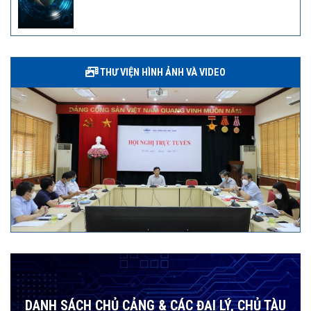
THƯ VIỆN HÌNH ẢNH VÀ VIDEO
DANH SÁCH CHỦ CẢNG & CÁC ĐẠI LÝ, CHỦ TÀU