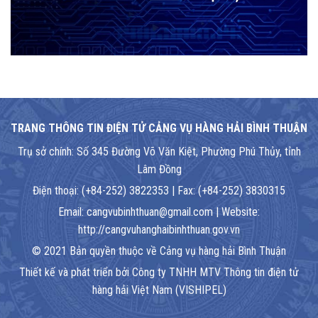
TRANG THÔNG TIN ĐIỆN TỬ CẢNG VỤ HÀNG HẢI BÌNH THUẬN
Trụ sở chính: Số 345 Đường Võ Văn Kiệt, Phường Phú Thủy, tỉnh
Lâm Đồng
Điện thoại: (+84-252) 3822353 | Fax: (+84-252) 3830315
Email: cangvubinhthuan@gmail.com | Website:
http://cangvuhanghaibinhthuan.gov.vn
© 2021 Bản quyền thuộc về Cảng vụ hàng hải Bình Thuận
Thiết kế và phát triển bởi Công ty TNHH MTV Thông tin điện tử
hàng hải Việt Nam (VISHIPEL)