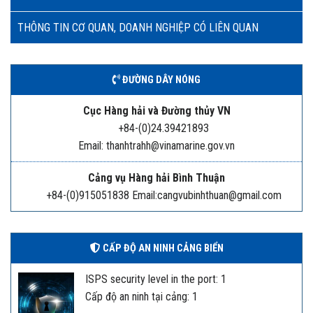
THÔNG TIN CƠ QUAN, DOANH NGHIỆP CÓ LIÊN QUAN
ĐƯỜNG DÂY NÓNG
Cục Hàng hải và Đường thủy VN
+84-(0)24.39421893
Email: thanhtrahh@vinamarine.gov.vn
Cảng vụ Hàng hải Bình Thuận
+84-(0)915051838 Email:cangvubinhthuan@gmail.com
CẤP ĐỘ AN NINH CẢNG BIỂN
ISPS security level in the port: 1
Cấp độ an ninh tại cảng: 1