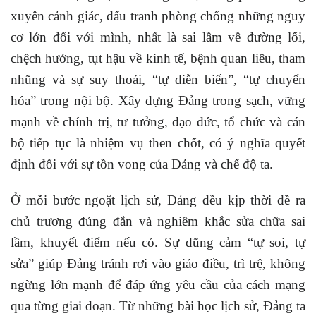
xuyên cảnh giác, đấu tranh phòng chống những nguy
cơ lớn đối với mình, nhất là sai lầm về đường lối,
chệch hướng, tụt hậu về kinh tế, bệnh quan liêu, tham
nhũng và sự suy thoái, “tự diễn biến”, “tự chuyển
hóa” trong nội bộ. Xây dựng Đảng trong sạch, vững
mạnh về chính trị, tư tưởng, đạo đức, tổ chức và cán
bộ tiếp tục là nhiệm vụ then chốt, có ý nghĩa quyết
định đối với sự tồn vong của Đảng và chế độ ta.
Ở mỗi bước ngoặt lịch sử, Đảng đều kịp thời đề ra
chủ trương đúng đắn và nghiêm khắc sửa chữa sai
lầm, khuyết điểm nếu có. Sự dũng cảm “tự soi, tự
sửa” giúp Đảng tránh rơi vào giáo điều, trì trệ, không
ngừng lớn mạnh để đáp ứng yêu cầu của cách mạng
qua từng giai đoạn. Từ những bài học lịch sử, Đảng ta