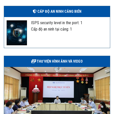
CẤP ĐỘ AN NINH CẢNG BIỂN
ISPS security level in the port: 1
Cấp độ an ninh tại cảng: 1
THƯ VIỆN HÌNH ẢNH VÀ VIDEO