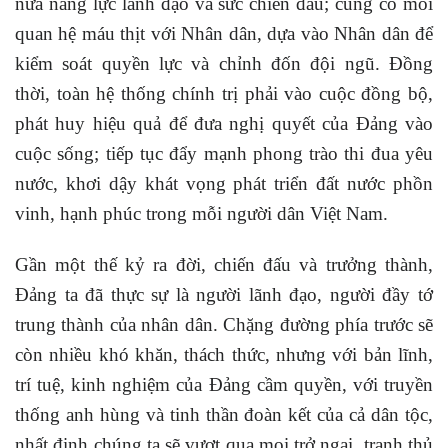
nữa năng lực lãnh đạo và sức chiến đấu; củng cố mối
quan hệ máu thịt với Nhân dân, dựa vào Nhân dân để
kiểm soát quyền lực và chỉnh đốn đội ngũ. Đồng
thời, toàn hệ thống chính trị phải vào cuộc đồng bộ,
phát huy hiệu quả để đưa nghị quyết của Đảng vào
cuộc sống; tiếp tục đẩy mạnh phong trào thi đua yêu
nước, khơi dậy khát vọng phát triển đất nước phồn
vinh, hạnh phúc trong mỗi người dân Việt Nam.
Gần một thế kỷ ra đời, chiến đấu và trưởng thành,
Đảng ta đã thực sự là người lãnh đạo, người đầy tớ
trung thành của nhân dân. Chặng đường phía trước sẽ
còn nhiều khó khăn, thách thức, nhưng với bản lĩnh,
trí tuệ, kinh nghiệm của Đảng cầm quyền, với truyền
thống anh hùng và tinh thần đoàn kết của cả dân tộc,
nhất định chúng ta sẽ vượt qua mọi trở ngại, tranh thủ