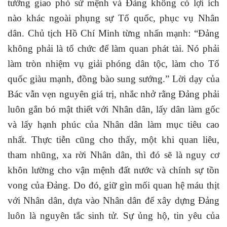
tưởng giao phó sứ mệnh và Đảng không có lợi ích
nào khác ngoài phụng sự Tổ quốc, phục vụ Nhân
dân. Chủ tịch Hồ Chí Minh từng nhấn mạnh: “Đảng
không phải là tổ chức để làm quan phát tài. Nó phải
làm tròn nhiệm vụ giải phóng dân tộc, làm cho Tổ
quốc giàu mạnh, đồng bào sung sướng.” Lời dạy của
Bác vẫn vẹn nguyên giá trị, nhắc nhở rằng Đảng phải
luôn gắn bó mật thiết với Nhân dân, lấy dân làm gốc
và lấy hạnh phúc của Nhân dân làm mục tiêu cao
nhất. Thực tiễn cũng cho thấy, một khi quan liêu,
tham nhũng, xa rời Nhân dân, thì đó sẽ là nguy cơ
khôn lường cho vận mệnh đất nước và chính sự tồn
vong của Đảng. Do đó, giữ gìn mối quan hệ máu thịt
với Nhân dân, dựa vào Nhân dân để xây dựng Đảng
luôn là nguyên tắc sinh tử. Sự ủng hộ, tin yêu của