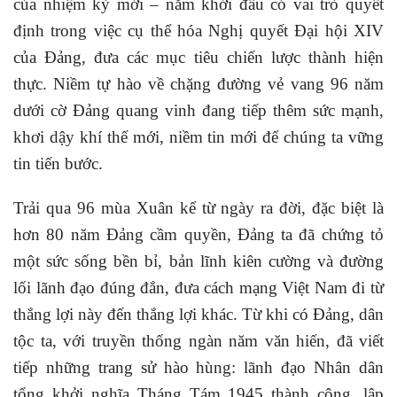
của nhiệm kỳ mới – năm khởi đầu có vai trò quyết
định trong việc cụ thể hóa Nghị quyết Đại hội XIV
của Đảng, đưa các mục tiêu chiến lược thành hiện
thực. Niềm tự hào về chặng đường vẻ vang 96 năm
dưới cờ Đảng quang vinh đang tiếp thêm sức mạnh,
khơi dậy khí thế mới, niềm tin mới để chúng ta vững
tin tiến bước.
Trải qua 96 mùa Xuân kể từ ngày ra đời, đặc biệt là
hơn 80 năm Đảng cầm quyền, Đảng ta đã chứng tỏ
một sức sống bền bỉ, bản lĩnh kiên cường và đường
lối lãnh đạo đúng đắn, đưa cách mạng Việt Nam đi từ
thắng lợi này đến thắng lợi khác. Từ khi có Đảng, dân
tộc ta, với truyền thống ngàn năm văn hiến, đã viết
tiếp những trang sử hào hùng: lãnh đạo Nhân dân
tổng khởi nghĩa Tháng Tám 1945 thành công, lập