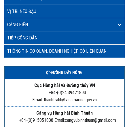
VỊ TRÍ NEO ĐẬU
CẢNG BIỂN
TIẾP CÔNG DÂN
THÔNG TIN CƠ QUAN, DOANH NGHIỆP CÓ LIÊN QUAN
ĐƯỜNG DÂY NÓNG
Cục Hàng hải và Đường thủy VN
+84-(0)24.39421893
Email: thanhtrahh@vinamarine.gov.vn
Cảng vụ Hàng hải Bình Thuận
+84-(0)915051838 Email:cangvubinhthuan@gmail.com