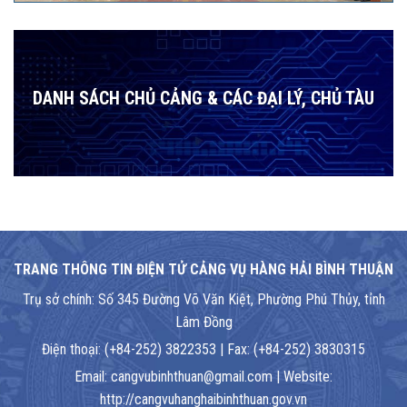
DANH SÁCH CHỦ CẢNG & CÁC ĐẠI LÝ, CHỦ TÀU
TRANG THÔNG TIN ĐIỆN TỬ CẢNG VỤ HÀNG HẢI BÌNH THUẬN
Trụ sở chính: Số 345 Đường Võ Văn Kiệt, Phường Phú Thủy, tỉnh
Lâm Đồng
Điện thoại: (+84-252) 3822353 | Fax: (+84-252) 3830315
Email: cangvubinhthuan@gmail.com | Website:
http://cangvuhanghaibinhthuan.gov.vn