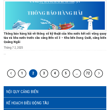
Thông báo hàng hải về thông số kỹ thuật của khu nước kết nối vũng quay
tàu và khu nước trước cầu cảng Bến số 3 – Khu bến Dung Quất, cảng biển
Quảng Ngãi
Tháng 7 2, 2025
...
1
2
3
4
5
…
72
NỘI QUY CẢNG BIỂN
KẾ HOẠCH ĐIỀU ĐỘNG TÀU