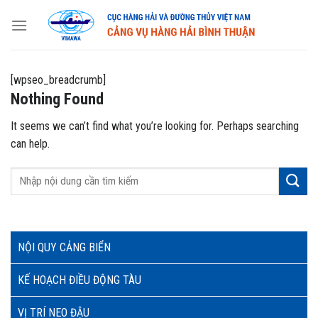
Skip
to
content
[wpseo_breadcrumb]
Nothing Found
It seems we can’t find what you’re looking for. Perhaps searching
can help.
NỘI QUY CẢNG BIỂN
KẾ HOẠCH ĐIỀU ĐỘNG TÀU
VỊ TRÍ NEO ĐẬU