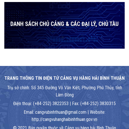
DANH SÁCH CHỦ CẢNG & CÁC ĐẠI LÝ, CHỦ TÀU
TRANG THÔNG TIN ĐIỆN TỬ CẢNG VỤ HÀNG HẢI BÌNH THUẬN
Trụ sở chính: Số 345 Đường Võ Văn Kiệt, Phường Phú Thủy, tỉnh
Lâm Đồng
Điện thoại: (+84-252) 3822353 | Fax: (+84-252) 3830315
Email: cangvubinhthuan@gmail.com | Website:
http://cangvuhanghaibinhthuan.gov.vn
© 2021 Bản quyền thuộc về Cảng vụ hàng hải Bình Thuận