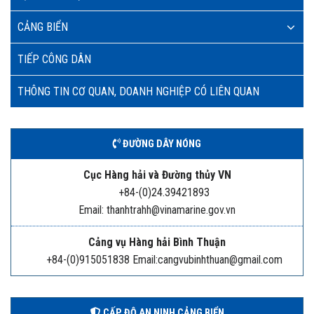
CẢNG BIỂN
TIẾP CÔNG DÂN
THÔNG TIN CƠ QUAN, DOANH NGHIỆP CÓ LIÊN QUAN
ĐƯỜNG DÂY NÓNG
Cục Hàng hải và Đường thủy VN
+84-(0)24.39421893
Email: thanhtrahh@vinamarine.gov.vn
Cảng vụ Hàng hải Bình Thuận
+84-(0)915051838 Email:cangvubinhthuan@gmail.com
CẤP ĐỘ AN NINH CẢNG BIỂN