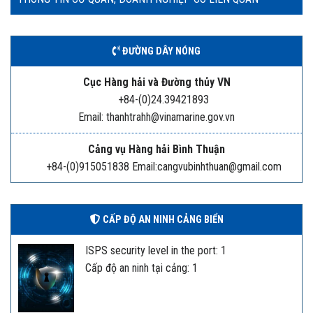
ĐƯỜNG DÂY NÓNG
Cục Hàng hải và Đường thủy VN
+84-(0)24.39421893
Email: thanhtrahh@vinamarine.gov.vn
Cảng vụ Hàng hải Bình Thuận
+84-(0)915051838 Email:cangvubinhthuan@gmail.com
CẤP ĐỘ AN NINH CẢNG BIỂN
ISPS security level in the port: 1
Cấp độ an ninh tại cảng: 1